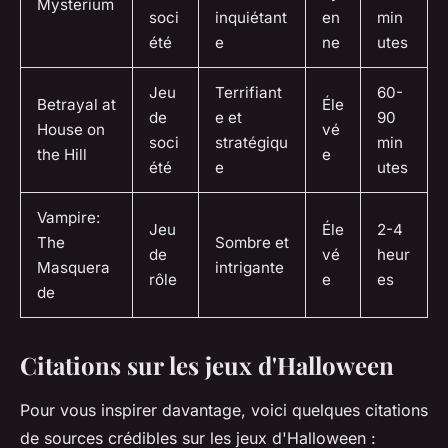
Mysterium
soci
inquiétant
en
min
été
e
ne
utes
Jeu
Terrifiant
60-
Betrayal at
Éle
de
e et
90
House on
vé
soci
stratégiqu
min
the Hill
e
été
e
utes
Vampire:
Jeu
Éle
2-4
The
Sombre et
de
vé
heur
Masquera
intrigante
rôle
e
es
de
Citations sur les jeux d'Halloween
Pour vous inspirer davantage, voici quelques citations
de sources crédibles sur les jeux d'Halloween :