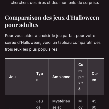
cherchent des rires et des moments de surprise.
Comparaison des jeux d'Halloween
pour adultes
Pour vous aider à choisir le jeu parfait pour votre
soirée d'Halloween, voici un tableau comparatif des
trois jeux les plus populaires :
Co
m
Typ
Dur
Jeu
Ambiance
ple
e
ée
xit
é
Jeu
Mystérieu
M
45-
de
se et
oy
60