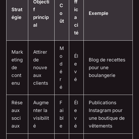
Objecti
ff
C
Strat
f
ic
o
Exemple
égie
princip
a
ût
al
ci
té
M
Mark
Attirer
o
Él
eting
de
Blog de recettes
d
e
de
nouve
pour une
é
v
cont
aux
boulangerie
r
é
enu
clients
é
Rése
Augme
F
Él
Publications
aux
nter la
ai
e
Instagram pour
soci
visibilit
bl
v
une boutique de
aux
é
e
é
vêtements