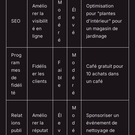
M
Amélio
Optimisation
o
Él
rer la
pour "plantes
d
e
SEO
visibilit
d'intérieur" pour
é
v
é en
un magasin de
r
é
ligne
jardinage
é
Prog
M
ram
F
o
Fidélis
Café gratuit pour
mes
ai
d
er les
10 achats dans
de
bl
é
clients
un café
fidéli
e
r
té
é
M
Relat
Amélio
Él
o
Sponsoriser un
ions
rer la
e
d
événement de
publi
réputat
v
é
nettoyage de